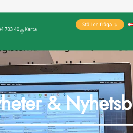
Ställ en fråga
34 703 40
Karta
heter & Nyhetsb