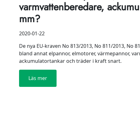
varmvattenberedare, ackumul
mm?
2020-01-22
De nya EU-kraven No 813/2013, No 811/2013, No 81
bland annat elpannor, elmotorer, värmepannor, v
ackumulatortankar och träder i kraft snart.
Läs mer
:
Klarar
dina
produkter
kommande
standarder
för
motorer,