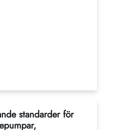
nde standarder för
mepumpar,