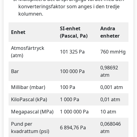
konverteringsfaktor som anges i den tredje
kolumnen.
SI-enhet
Andra
Enhet
(Pascal, Pa)
enheter
Atmosfärtryck
101 325 Pa
760 mmHg
(atm)
0,98692
Bar
100 000 Pa
atm
Millibar (mbar)
100 Pa
0,001 atm
KiloPascal (kPa)
1 000 Pa
0,01 atm
Megapascal (MPa)
1 000 000 Pa
10 atm
Pund per
0,068046
6 894,76 Pa
kvadrattum (psi)
atm