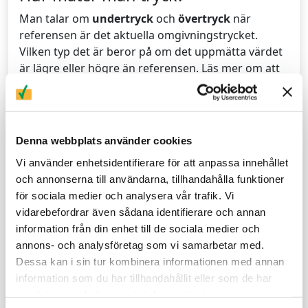
Man talar om
undertryck
och
övertryck
när
referensen är det aktuella omgivningstrycket.
Vilken typ det är beror på om det uppmätta värdet
är lägre eller högre än referensen. Läs mer om att
mäta dynamiskt tryck
.
Att mäta tryck är relativt, vilket betyder att
mätningen alltid jämförs med en satt
Denna webbplats använder cookies
referenspunkt. Den vanligaste referenspunkten är
absolut vakuum, vilket ger
absolut tryck
.
Vi använder enhetsidentifierare för att anpassa innehållet
och annonserna till användarna, tillhandahålla funktioner
Atmosfärstryck
(atm) är trycket från atmosfären
för sociala medier och analysera vår trafik. Vi
vid havsytan. Det definieras alltid som 1013,25 hPa.
vidarebefordrar även sådana identifierare och annan
information från din enhet till de sociala medier och
Differenstryck
är skillnaden mellan två värden och
annons- och analysföretag som vi samarbetar med.
används ofta för att mäta flöden eller
Dessa kan i sin tur kombinera informationen med annan
tryckförluster i system.
information som du har tillhandahållit eller som de har
samlat in när du har använt deras tjänster.