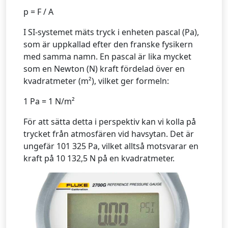
p = F / A
I SI-systemet mäts tryck i enheten pascal (Pa),
som är uppkallad efter den franske fysikern
med samma namn. En pascal är lika mycket
som en Newton (N) kraft fördelad över en
kvadratmeter (m²), vilket ger formeln:
1 Pa = 1 N/m²
För att sätta detta i perspektiv kan vi kolla på
trycket från atmosfären vid havsytan. Det är
ungefär 101 325 Pa, vilket alltså motsvarar en
kraft på 10 132,5 N på en kvadratmeter.