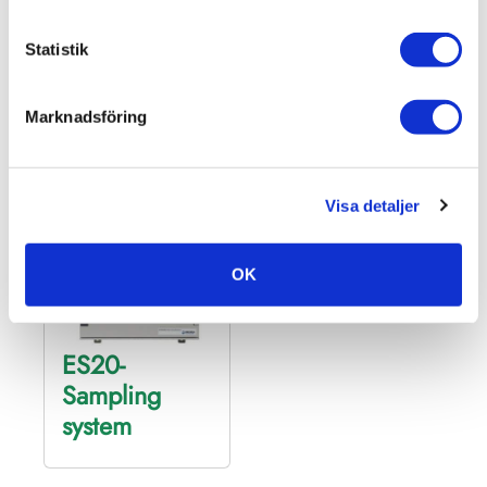
Promet I.S
Drycheck-
Statistik
Hygrometer
Marknadsföring
Visa detaljer
OK
ES20-
Sampling
system