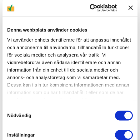
Denna webbplats använder cookies
Vi använder enhetsidentifierare för att anpassa innehållet
och annonserna till användarna, tillhandahålla funktioner
för sociala medier och analysera vår trafik. Vi
vidarebefordrar även sådana identifierare och annan
Michell
information från din enhet till de sociala medier och
QMA601
annons- och analysföretag som vi samarbetar med.
Michell EExd
Dessa kan i sin tur kombinera informationen med annan
information som du har tillhandahållit eller som de har
samlat in när du har använt deras tjänster.
Samtyckesval
Nödvändig
Michell
Inställningar