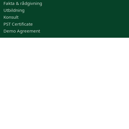
Fakta & rådgivning
Utbildning
Konsult
PST Certificate
Demo Agreement
Snabblänkar
Om Oss
Leverantörer
Kundservice
Nyheter
Caltech AB Sverige
+46 (0)8 534 703 40
info@caltech.se
Krossgatan 30
162 50 Vällingby, Sweden