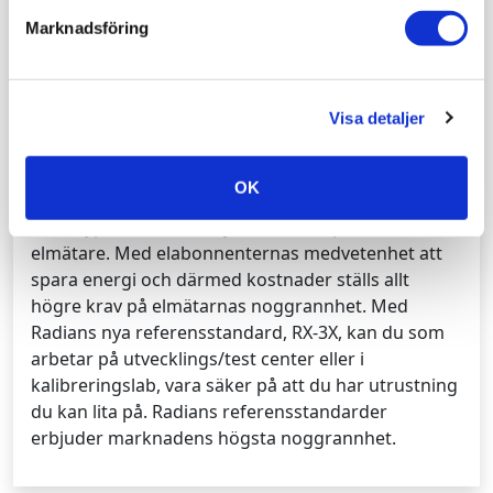
Marknadsföring
Radian research lanserar nu sina nya
referensstandarder ”RX-3X” och ”RX-2X” för kontroll
av elmätare.
Visa detaljer
2018-04-27
OK
Det beräknas att över 200 miljoner elmätare av
äldre typ kommer att bytas ut i Europa till ”Smarta”
elmätare. Med elabonnenternas medvetenhet att
spara energi och därmed kostnader ställs allt
högre krav på elmätarnas noggrannhet. Med
Radians nya referensstandard, RX-3X, kan du som
arbetar på utvecklings/test center eller i
kalibreringslab, vara säker på att du har utrustning
du kan lita på. Radians referensstandarder
erbjuder marknadens högsta noggrannhet.