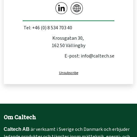
Tel: +46 (0) 8 534 703 40
Krossgatan 30,
162 50 Vällingby
E-post: info@caltech.se
Unsubscribe
Om Caltech
är verksamt i Sverige och Danmark och erbjuder
Caltech AB
ledande produkter och tjänster inom mätteknik, energi- och