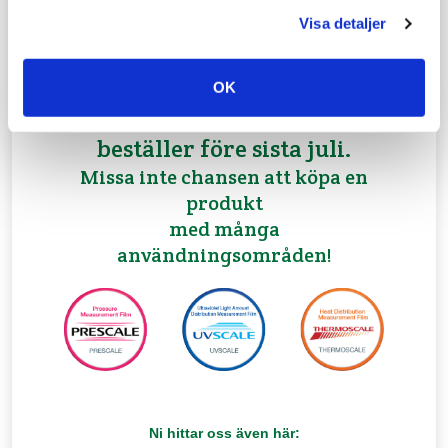
Visa detaljer
10%
Ni får nu
rabatt på
Fujifilm vid order
OK
av 2 eller fler rullar när ni
beställer före sista juli.
Missa inte chansen att köpa en
produkt
med många
användningsområden!
Ni hittar oss även här: