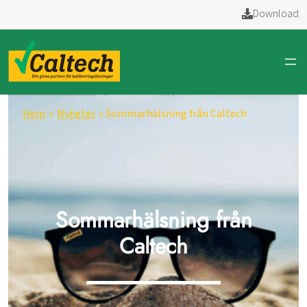
Download
Hem
»
Nyheter
» Sommarhälsning från Caltech
Sommarhälsning från
Caltech