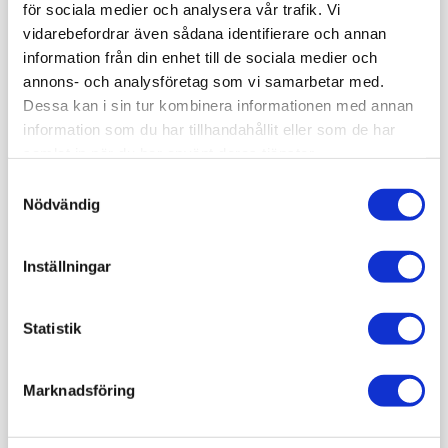
för sociala medier och analysera vår trafik. Vi
vidarebefordrar även sådana identifierare och annan
information från din enhet till de sociala medier och
12%
Vi erbjuder även
annons- och analysföretag som vi samarbetar med.
Dessa kan i sin tur kombinera informationen med annan
rabatt
information som du har tillhandahållit eller som de har
på nästan alla gula
samlat in när du har använt deras tjänster.
produkter
Samtyckesval
i Flukes Calibration
Nödvändig
katalog
Inställningar
*Gäller ej Fluke 1524
*Erbjudandet kan inte kombineras med andra
Statistik
kampanjer
Katalogen i PDF
Marknadsföring