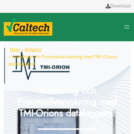
Download
Hem
»
Nyheter
» Validering och Processövervakning med TMI-Orions
dataloggers!
Validering och
Processövervakning med
TMI-Orions dataloggers!