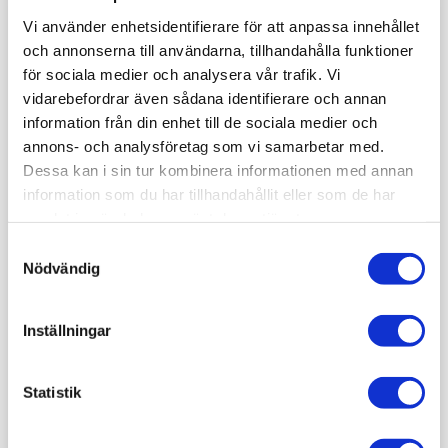
Höga Temperaturer
Vi använder enhetsidentifierare för att anpassa innehållet
och annonserna till användarna, tillhandahålla funktioner
Inom industriella
för sociala medier och analysera vår trafik. Vi
högtemperaturprocesser är
vidarebefordrar även sådana identifierare och annan
tillförlitlig mätning avgörande
information från din enhet till de sociala medier och
för kvalitet, säkerhet och
annons- och analysföretag som vi samarbetar med.
processkontroll.
Temperaturer
Dessa kan i sin tur kombinera informationen med annan
upp till +140 °C kan mätas
information som du har tillhandahållit eller som de har
direkt och, tillsammans med
samlat in när du har använt deras tjänster.
en ”Thermal Shield”, upp till
+1300 °C, vilket gör
Samtyckesval
Nödvändig
lösningarna lämpliga för
krävande processer inom
bland annat metall- och
Inställningar
De är
kompositindustrin.
utvecklade för att säkerställa
tillförlitlig datainsamling även
Statistik
under extrema förhållanden, och
vissa modeller är dessutom