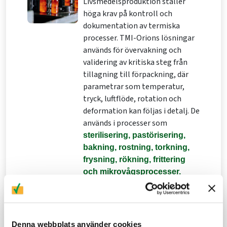
Livsmedelsproduktion ställer
höga krav på kontroll och
dokumentation av termiska
processer. TMI-Orions lösningar
används för övervakning och
validering av kritiska steg från
tillagning till förpackning, där
parametrar som temperatur,
tryck, luftflöde, rotation och
deformation kan följas i detalj. De
används i processer som
sterilisering, pastörisering,
bakning, rostning, torkning,
frysning, rökning, frittering
och mikrovågsprocesser.
Resultatet är förbättrad
livsmedelssäkerhet, jämn
kvalitet och effektiv produktion.
Denna webbplats använder cookies