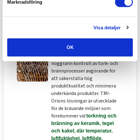
Marknadsföring
ATEX-klassade för användning i
miljöer med höga säkerhetskrav.
Resultatet är stabil och exakt
mätning genom hela processen.
Visa detaljer
Keramik
OK
Inom keramikindustrin är
noggrann kontroll av tork- och
brännprocesser avgörande för
att säkerställa hög
produktkvalitet och minimera
underkända produkter. TMI-
Orions lösningar är utvecklade
för de krävande miljöer som
förekommer vid
torkning och
bränning av keramik, tegel
och kakel, där temperatur,
luftfuktighet, luftflöde,