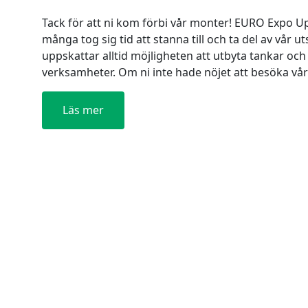
Tack för att ni kom förbi vår monter! EURO Expo Upp
många tog sig tid att stanna till och ta del av vår ut
uppskattar alltid möjligheten att utbyta tankar oc
verksamheter. Om ni inte hade nöjet att besöka v
Läs mer
:
Tack
för
att
ni
kom
förbi
vår
monter!