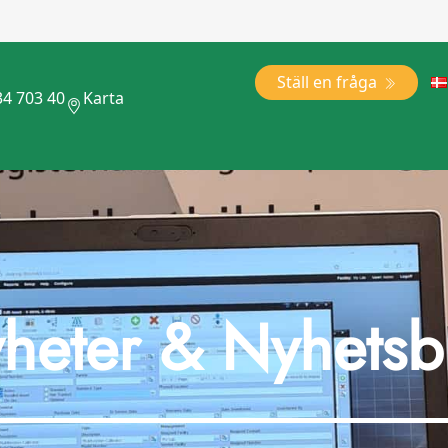
Ställ en fråga
34 703 40
Karta
heter & Nyhetsb