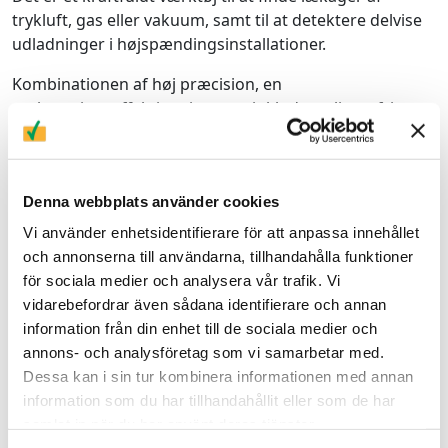
trykluft, gas eller vakuum, samt til at detektere delvise
udladninger i højspændingsinstallationer.
Kombinationen af høj præcision, en
omkostningseffektiv pris og en inkluderet licensfri
analysesoftware gør Fotric ekstremt
konkurrencedygtig på markedet.
Denna webbplats använder cookies
Vi använder enhetsidentifierare för att anpassa innehållet
Vil du vide mere?
och annonserna till användarna, tillhandahålla funktioner
Non-Destructive Testing (NDT)
för sociala medier och analysera vår trafik. Vi
vidarebefordrar även sådana identifierare och annan
information från din enhet till de sociala medier och
annons- och analysföretag som vi samarbetar med.
Dessa kan i sin tur kombinera informationen med annan
information som du har tillhandahållit eller som de har
samlat in när du har använt deras tjänster.