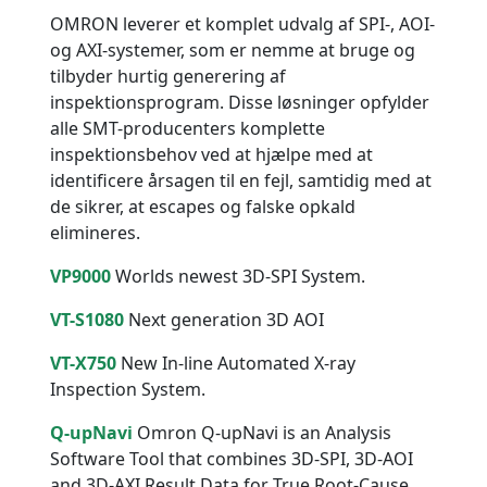
OMRON leverer et komplet udvalg af SPI-, AOI-
og AXI-systemer, som er nemme at bruge og
tilbyder hurtig generering af
inspektionsprogram. Disse løsninger opfylder
alle SMT-producenters komplette
inspektionsbehov ved at hjælpe med at
identificere årsagen til en fejl, samtidig med at
de sikrer, at escapes og falske opkald
elimineres.
VP9000
Worlds newest 3D-SPI System.
VT-S1080
Next generation 3D AOI
VT-X750
New In-line Automated X-ray
Inspection System.
Q-upNavi
Omron Q-upNavi is an Analysis
Software Tool that combines 3D-SPI, 3D-AOI
and 3D-AXI Result Data for True Root-Cause