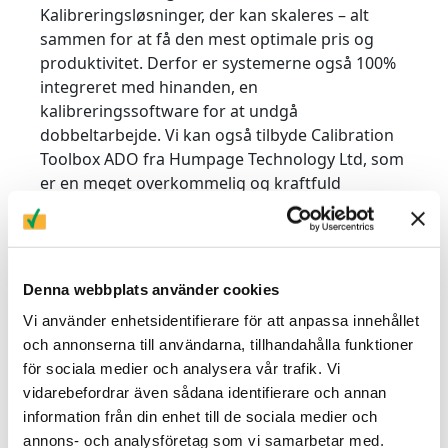
Kalibreringsløsninger, der kan skaleres – alt
sammen for at få den mest optimale pris og
produktivitet. Derfor er systemerne også 100%
integreret med hinanden, en
kalibreringssoftware for at undgå
dobbeltarbejde. Vi kan også tilbyde Calibration
Toolbox ADO fra Humpage Technology Ltd, som
er en meget overkommelig og kraftfuld
udviklings- og kalibreringssoftware. Læs mere
om de forskellige løsninger nedenfor.
Har du brug for hjælp til at finde det rigtige
Denna webbplats använder cookies
kalibreringssystem eller måleregister? Kontakt
os, så hjælper vi dig!
Vi använder enhetsidentifierare för att anpassa innehållet
och annonserna till användarna, tillhandahålla funktioner
MET/CAL.
för sociala medier och analysera vår trafik. Vi
vidarebefordrar även sådana identifierare och annan
MET/CAL har været for kalibreringslaboratorier i
information från din enhet till de sociala medier och
over 25 år og er endda anbefalet i nogle
annons- och analysföretag som vi samarbetar med.
standarder. Det er en åben platform, der giver