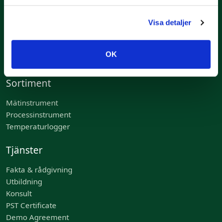
Caltech AB
opererer i Sverige og Danmark og tilbyder
Visa detaljer
førende produkter og tjenester inden for
måleteknologi, energi- og procestestning, kalibrering
og trykfordeling. Med lang erfaring og stærke
OK
partnerskaber leverer vi effektive løsninger.
Sortiment
Mätinstrument
Processinstrument
Temperaturlogger
Tjänster
Fakta & rådgivning
Utbildning
Konsult
PST Certificate
Demo Agreement