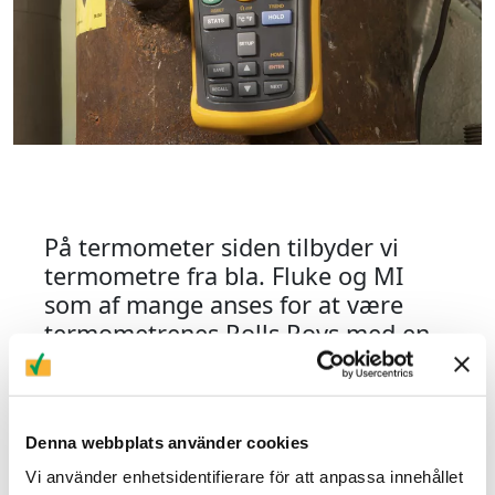
På termometer siden tilbyder vi
termometre fra bla. Fluke og MI
som af mange anses for at være
termometrenes Rolls Roys med en
nødagtighed på ppm niveau.
Vi har også et bredt sortiment fra verdens
største producent af præcisionsudstyr til
Denna webbplats använder cookies
temperaturmåling, Fluke Calibration.
Sortimentet omfatter bl.a. to af bestsellerne
Vi använder enhetsidentifierare för att anpassa innehållet