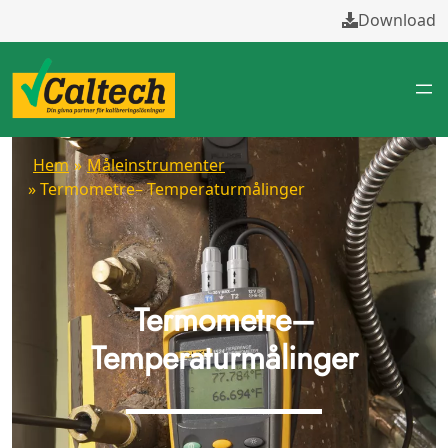
Download
Hem
»
Måleinstrumenter
» Termometre– Temperaturmålinger
Termometre–
Temperaturmålinger