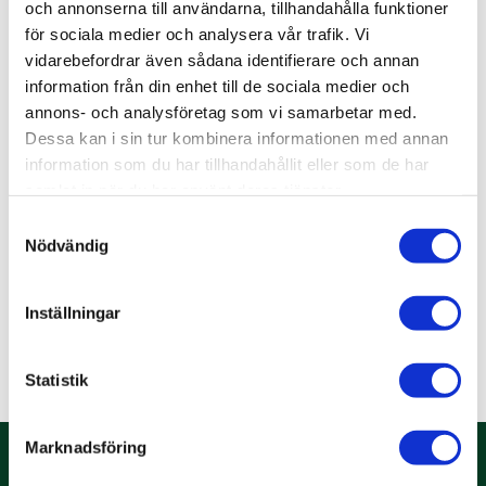
Fluke 1524 og 1586. For at minimere risikoen for
och annonserna till användarna, tillhandahålla funktioner
målefejl er det vigtigt at vælge det rigtige
för sociala medier och analysera vår trafik. Vi
termometer til det respektive formål, og at
vidarebefordrar även sådana identifierare och annan
enheden er bygget og designet til formålet.
information från din enhet till de sociala medier och
annons- och analysföretag som vi samarbetar med.
Til generering af temperatur tilbyder vi
Dessa kan i sin tur kombinera informationen med annan
markedets bredeste sortiment med den højeste
information som du har tillhandahållit eller som de har
nøjagtighed af fikspunkter, bade eller tørre
samlat in när du har använt deras tjänster.
blokke. Du kan finde flere oplysninger
under
Samtyckesval
temperaturkalibrering.
Nödvändig
Du finder mere information
hos
FlukeCalibration.
Inställningar
Statistik
Marknadsföring
Om Caltech