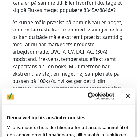
kanaler på samme tid. Eller hvorfor ikke tage et
kig på Flukes meget populære 8845A/8846A?
At kunne måle præcist på ppm-niveau er noget,
som de færreste kan, men med løsningerne fra
os kan du både måle ekstremt præcist samtidig
med, at du har markedets bredeste
arbejdsområde; DVC, A_CV, DCI, ACI (30A),
modstand, frekvens, temperatur, effekt samt
kapacitans alt i én boks. Multimetrene har
ekstremt lav støj, en meget høj sample rate på
bussen på 100ks/s, hvilket gør det til din
perfekte løsning i kalibreringslaboratoriet såvel
som i produktionsrigge. Flere af vores bænk-
multimetre kan naturligvis være emulatorer af
andre multimetre for nemt at kunne erstatte
gamle og forældede instrumenter. Vores
Denna webbplats använder cookies
moderne instrumenter er naturligvis udstyret
Vi använder enhetsidentifierare för att anpassa innehållet
med alt det nyeste og kan efterligne de
och annonserna till användarna, tillhandahålla funktioner