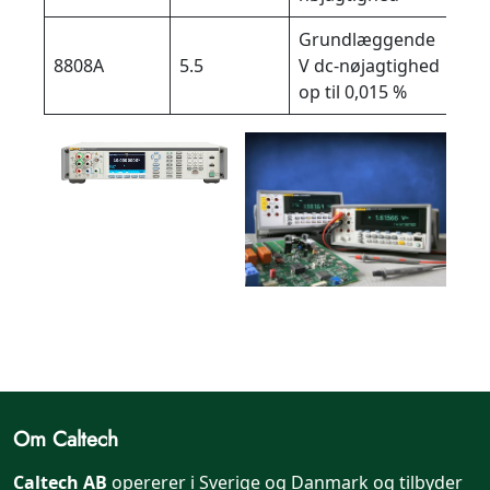
Grundlæggende
8808A
5.5
V dc-nøjagtighed
Bän
op til 0,015 %
Om Caltech
Caltech AB
opererer i Sverige og Danmark og tilbyder