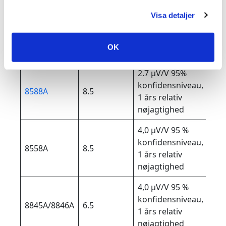
Visa detaljer
Produkt specifikation
OK
Modell
Upplösning
Noggrannhet
Ti
2.7 µV/V 95%
konfidensniveau,
8588A
8.5
Met
1 års relativ
nøjagtighed
4,0 µV/V 95 %
konfidensniveau,
Hög
8558A
8.5
1 års relativ
Aut
nøjagtighed
4,0 µV/V 95 %
konfidensniveau,
8845A/8846A
6.5
Bän
1 års relativ
nøjagtighed