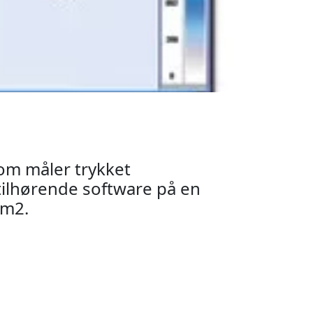
om måler trykket
tilhørende software på en
cm2.