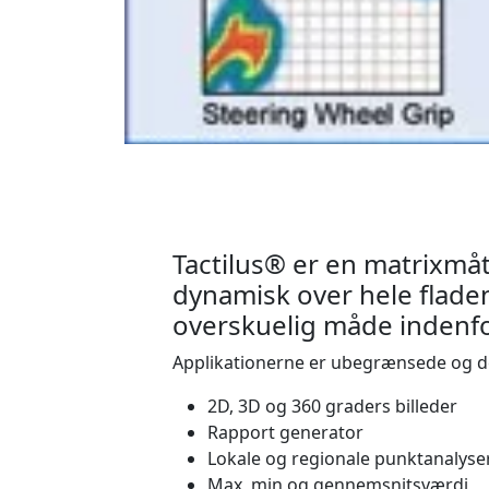
Tactilus® er en matrixmå
dynamisk over hele fladen
overskuelig måde indenfo
Applikationerne er ubegrænsede og de
2D, 3D og 360 graders billeder
Rapport generator
Lokale og regionale punktanalyse
Max, min og gennemsnitsværdi