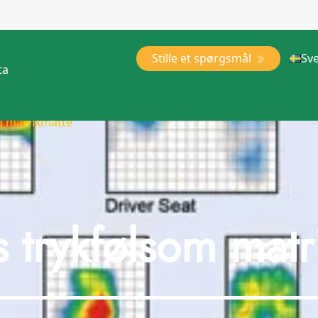
Stille et spørgsmål
Sv
ta
om matrixmåtte
us trykfølsom matr