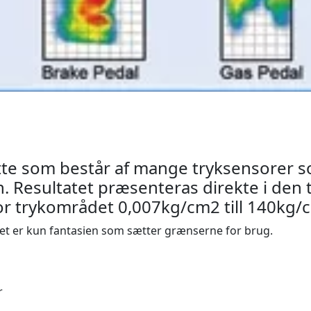
tte som består af mange tryksensorer s
. Resultatet præsenteras direkte i den 
r trykområdet 0,007kg/cm2 till 140kg/
t er kun fantasien som sætter grænserne for brug.
r