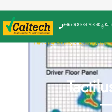
+46 (0) 8 534 703 40
Kar
Hem
»
Trykfordeling
» Tactilus trykføls
Tactil