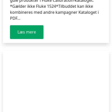
gule produkter i Fluke Calibration-kataloget.
*Gælder ikke Fluke 1524*Tilbuddet kan ikke
kombineres med andre kampagner Kataloget i
PDF…
Læs mere
:
God
sommer
fra
os
hos
Caltech!