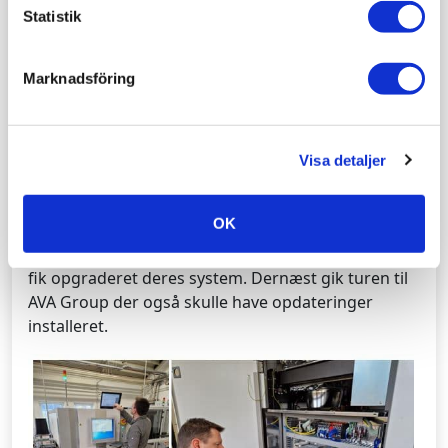
Statistik
Marknadsföring
Service opdateringer hos danske kunder i
samarbejde med Omron
2024-03-26
Visa detaljer
I sidste uge havde vi fornøjelsen af at udføre
OK
serviceopgaver på Omrons inspektionsudstyr hos
et par glade kunder. Først var det OJ Electronics der
fik opgraderet deres system. Dernæst gik turen til
AVA Group der også skulle have opdateringer
installeret.