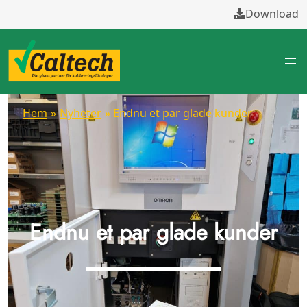
Download
Hem
»
Nyheter
» Endnu et par glade kunder
Endnu et par glade kunder