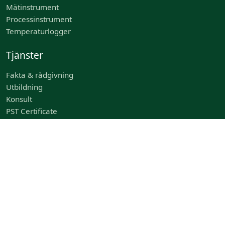
Mätinstrument
Processinstrument
Temperaturlogger
Tjänster
Fakta & rådgivning
Utbildning
Konsult
PST Certificate
Demo Agreement
Hurtige links
Om Oss
Leverantörer
Kundservice
Nyheter