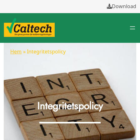
Hoppa
Download
till
innehåll
Hem
» Integritetspolicy
Integritetspolicy