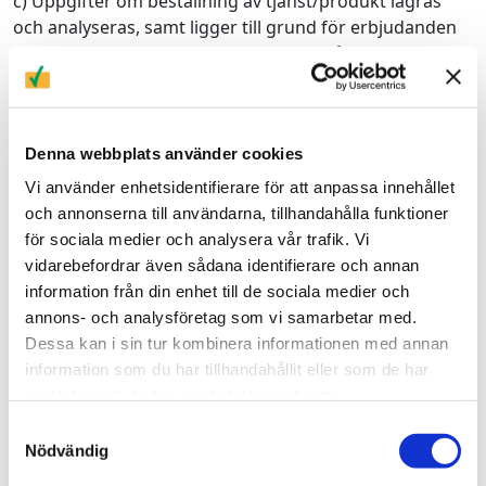
c) Uppgifter om beställning av tjänst/produkt lagras
och analyseras, samt ligger till grund för erbjudanden
och nyheter samt marknadsföring av både generell och
riktad karaktär;
d) För att skicka dig information och marknadsföring
via e-post då du har en kundrelation med oss. Du har
Denna webbplats använder cookies
alltid rätten att avsäga dig sådan kommunikation från
Vi använder enhetsidentifierare för att anpassa innehållet
oss genom att kontakta.
och annonserna till användarna, tillhandahålla funktioner
för sociala medier och analysera vår trafik. Vi
e) För att skicka viktiga meddelanden som
vidarebefordrar även sådana identifierare och annan
kommunikation om förändringar i våra villkor och
information från din enhet till de sociala medier och
policyer.
annons- och analysföretag som vi samarbetar med.
Information till tredje part (Personuppgiftsbiträden)
Dessa kan i sin tur kombinera informationen med annan
information som du har tillhandahållit eller som de har
Vi delar endast med oss av information till andra
samlat in när du har använt deras tjänster.
företag då det är kopplat till en aktuell försäljning efter
Samtyckesval
skriftligt godkännande av huvudpart. Våra
Nödvändig
underleverantörer/leverantörer är ibland i behov av