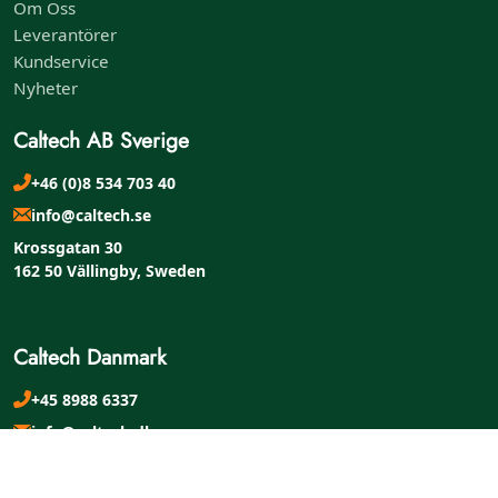
Om Oss
Leverantörer
Kundservice
Nyheter
Caltech AB Sverige
+46 (0)8 534 703 40
info@caltech.se
Krossgatan 30
162 50 Vällingby, Sweden
Caltech Danmark
+45 8988 6337
info@caltech.dk
Lysningen 10 B
8960 Randers SØ, Denmark