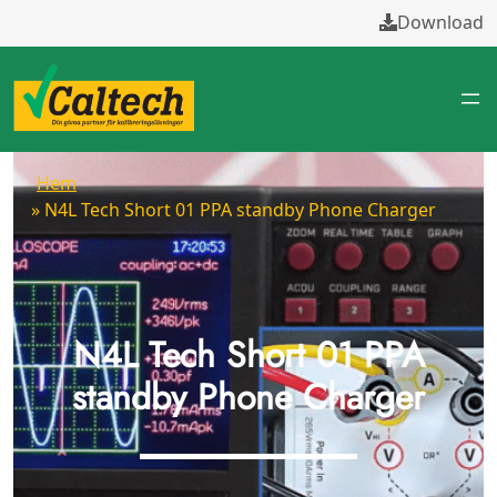
Download
Hem
» N4L Tech Short 01 PPA standby Phone Charger
N4L Tech Short 01 PPA
standby Phone Charger